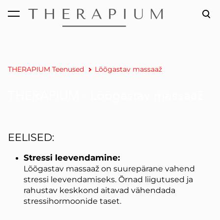
lisati ostukorvi.
Vaata ostukorvi
THERAPIUM Teenused
Lõõgastav massaaž
THERAPIUM - Lõõgastav massaaž
EELISED:
Stressi leevendamine:
Lõõgastav massaaž on suurepärane vahend
stressi leevendamiseks. Õrnad liigutused ja
rahustav keskkond aitavad vähendada
stressihormoonide taset.