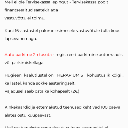
Meil ei ole Tervisekassa lepingut - Tervisekassa poolt
finantseeritud saatekirjaga
vastuvõttu ei toimu.
Kuni 16-aastastel palume esimesele vastuvõtule tulla koos
lapsevanemaga.
Auto parkime 2h tasuta
- registreeri parkimine automaadis
või parkimiskellaga.
Hügieeni kaalutlustel on THERAPIUMIS kohustuslik kõigil,
ka lastel, kanda
sokke aastaringselt.
Vajadusel saab
osta ka kohapealt (2€)
Kinkekaardid ja ettemakstud teenused kehtivad 100 päeva
alates ostu kuupäevast.
Meil saab maksta: pangakaart, sulraha, erameditsiini