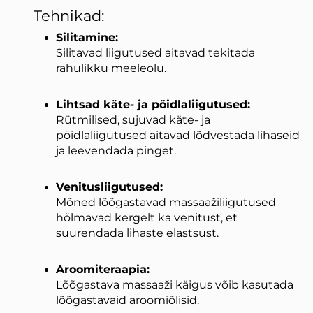
Tehnikad:
Silitamine:
Silitavad liigutused aitavad tekitada
rahulikku meeleolu.
Lihtsad käte- ja pöidlaliigutused:
Rütmilised, sujuvad käte- ja
pöidlaliigutused aitavad lõdvestada lihaseid
ja leevendada pinget.
Venitusliigutused:
Mõned lõõgastavad massaažiliigutused
hõlmavad kergelt ka venitust, et
suurendada lihaste elastsust.
Aroomiteraapia:
Lõõgastava massaaži käigus võib kasutada
lõõgastavaid aroomiõlisid.