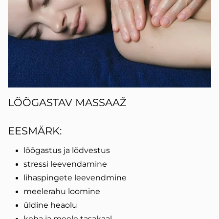
LÕÕGASTAV MASSAAŽ
EESMÄRK:
lõõgastus ja lõdvestus
stressi leevendamine
lihaspingete leevendmine
meelerahu loomine
üldine heaolu
keha ja meele tasakaal