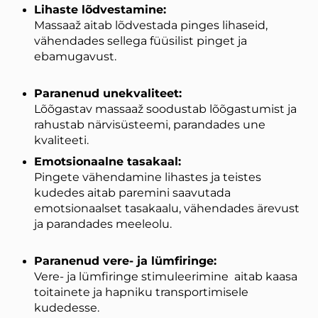
Lihaste lõdvestamine:
Massaaž aitab lõdvestada pinges lihaseid,
vähendades sellega füüsilist pinget ja
ebamugavust.
Paranenud unekvaliteet:
Lõõgastav massaaž soodustab lõõgastumist ja
rahustab närvisüsteemi, parandades une
kvaliteeti.
Emotsionaalne tasakaal:
Pingete vähendamine lihastes ja teistes
kudedes aitab paremini saavutada
emotsionaalset tasakaalu, vähendades ärevust
ja parandades meeleolu.
Paranenud vere- ja lümfiringe:
Vere- ja lümfiringe stimuleerimine aitab kaasa
toitainete ja hapniku transportimisele
kudedesse.