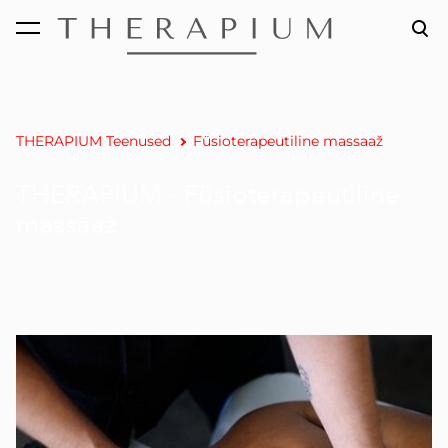
lisati ostukorvi.
Vaata ostukorvi
THERAPIUM Teenused
Füsioterapeutiline massaaž
THERAPIUM - Füsioterapeutiline
massaaž