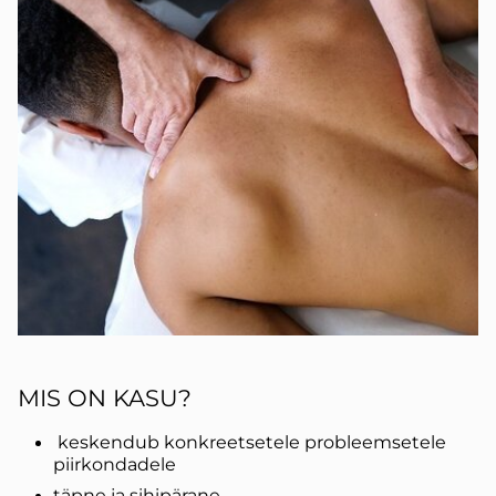
MIS ON KASU?
keskendub konkreetsetele probleemsetele
piirkondadele
täpne ja sihipärane