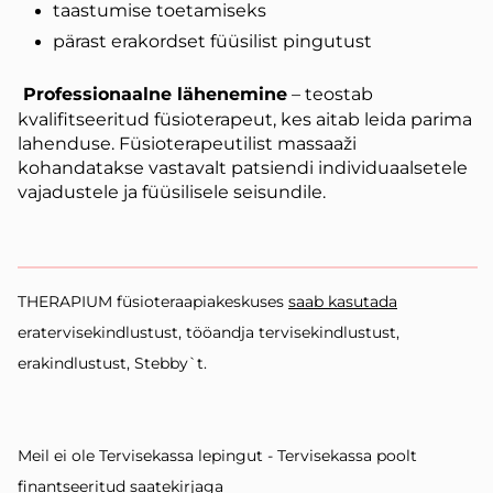
taastumise toetamiseks
pärast erakordset füüsilist pingutust
Professionaalne lähenemine
– teostab
kvalifitseeritud füsioterapeut, kes aitab leida parima
lahenduse. Füsioterapeutilist massaaži
kohandatakse vastavalt patsiendi individuaalsetele
vajadustele ja füüsilisele seisundile.
THERAPIUM füsioteraapiakeskuses
saab kasutada
eratervisekindlustust, tööandja tervisekindlustust,
erakindlustust, Stebby`t.
Meil ei ole Tervisekassa lepingut - Tervisekassa poolt
finantseeritud saatekirjaga