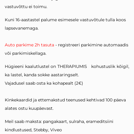
vastuvõttu ei toimu.
Kuni 16-aastastel palume esimesele vastuvõtule tulla koos
lapsevanemaga.
Auto parkime 2h tasuta
- registreeri parkimine automaadis
või parkimiskellaga.
Hügieeni kaalutlustel on THERAPIUMIS kohustuslik kõigil,
ka lastel, kanda
sokke aastaringselt.
Vajadusel saab
osta ka kohapealt (2€)
Kinkekaardid ja ettemakstud teenused kehtivad 100 päeva
alates ostu kuupäevast.
Meil saab maksta: pangakaart, sulraha, erameditsiini
kindlustused, Stebby, Viveo