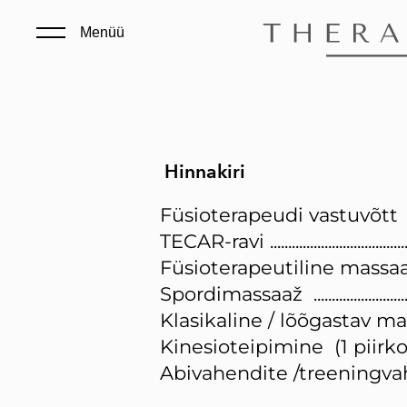
Menüü
Hinnakiri
Füsioterapeudi vastuvõtt ......
TECAR-ravi .................................
Füsioterapeutiline massaaž ...
Spordimassaaž ........................
Klasikaline / lõõgastav mas
Kinesioteipimine (1 piirkond) 
Abivahendite /treeningvahe