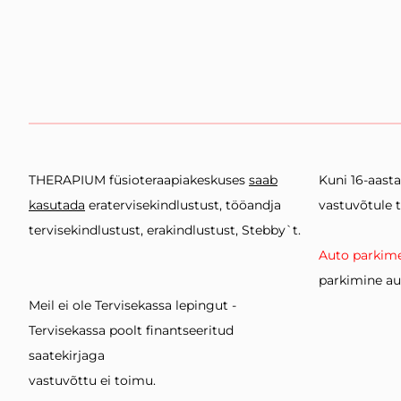
THERAPIUM füsioteraapiakeskuses
saab
Kuni 16-aast
kasutada
eratervisekindlustust, tööandja
vastuvõtule 
tervisekindlustust, erakindlustust, Stebby`t.
Auto parkime
parkimine au
Meil ei ole Tervisekassa lepingut -
Tervisekassa poolt finantseeritud
saatekirjaga
vastuvõttu ei toimu.