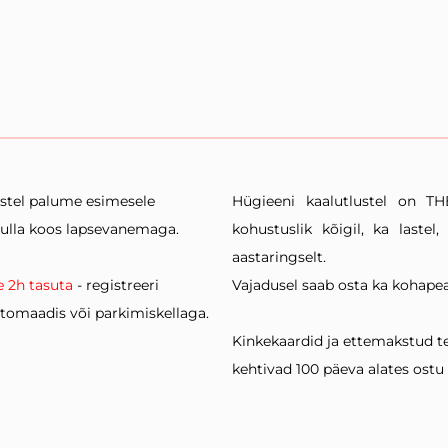
astel palume esimesele
Hügieeni kaalutlustel on 
tulla koos lapsevanemaga.
kohustuslik kõigil, ka lastel
aastaringselt.
 2h tasuta
- registreeri
Vajadusel saab
osta ka kohapea
tomaadis või parkimiskellaga.
Kinkekaardid ja ettemakstud 
kehtivad 100 päeva alates ostu