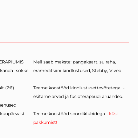
THERAPIUMIS
Meil saab maksta: pangakaart, sulraha,
, kanda
sokke
erameditsiini kindlustused, Stebby, Viveo
lt (2€)
Teeme koostööd kindlustusettevõtetega -
esitame arved ja füsioterapeudi aruanded.
teenused
 kuupäevast.
Teeme koostööd spordiklubidega -
küsi
pakkumist!